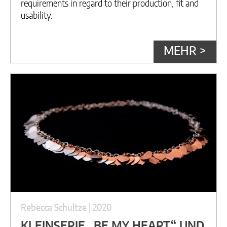
requirements in regard to their production, fit and
usability.
MEHR >
Rebecca Schultze | 2020
KLEINSERIE „BE MY HEART“ UND