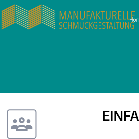
Ho
EINF