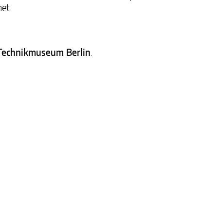
net.
 Technikmuseum Berlin
.