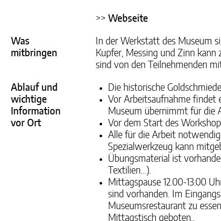
>>
Webseite
Was
In der Werkstatt des Museum si
mitbringen
Kupfer, Messing und Zinn kann z
sind von den Teilnehmenden mi
Ablauf und
Die historische Goldschmied
wichtige
Vor Arbeitsaufnahme findet e
Information
Museum übernimmt für die Ar
vor Ort
Vor dem Start des Workshops
Alle für die Arbeit notwendi
Spezialwerkzeug kann mitge
Übungsmaterial ist vorhanden
Textilien…).
Mittagspause 12.00-13.00 Uh
sind vorhanden. Im Eingangsb
Museumsrestaurant zu essen. 
Mittagstisch geboten..